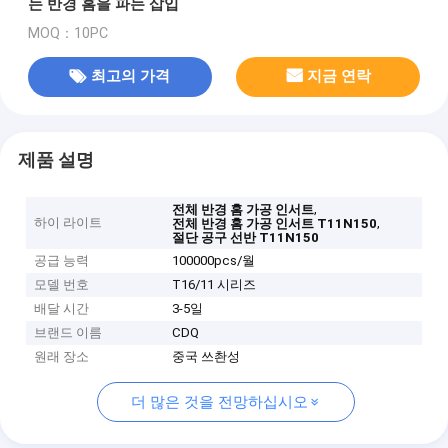
는 반경 홈을 파는 삽입
MOQ：10PC
최고의 가격
지금 연락
제품 설명
,
전체 반경 홈 가공 인서트
하이 라이트
,
전체 반경 홈 가공 인서트 T11N150
절단 공구 선반 T11N150
공급 능력
100000pcs/월
모델 번호
T16/11 시리즈
배달 시간
3-5일
브랜드 이름
CDQ
원래 장소
중국 쓰촨성
더 많은 것을 전망하십시오