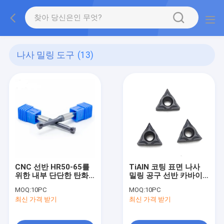
나사 밀링 도구
(13)
CNC 선반 HR50-65를
TiAlN 코팅 표면 나사
위한 내부 단단한 탄화
밀링 공구 선반 카바이
물 실 맷돌로 가는 공구
드 선삭 인서트
MOQ:
10PC
MOQ:
10PC
절단기 끝 선반
3UIDA60
최신 가격 받기
최신 가격 받기