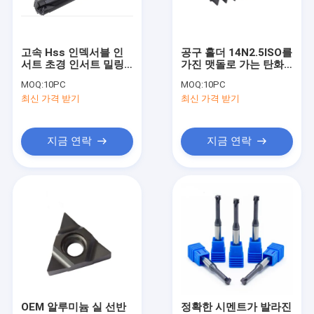
공장 투어
품질 관리
고속 Hss 인덱서블 인
공구 홀더 14N2.5ISO를
서트 초경 인서트 밀링
가진 맷돌로 가는 탄화
연락처
커터 2UIDD60
물 삽입을 꿰는 CNC 선
MOQ:
10PC
MOQ:
10PC
반 ISO
최신 가격 받기
최신 가격 받기
뉴스
모든 케이스
지금 연락
지금 연락
CNC 카바이드 인서트
카바이드 스레딩 인서트
텅스텐 카바이드 인서트
CNC 선반 도구
OEM 알루미늄 실 선반
정확한 시멘트가 발라진