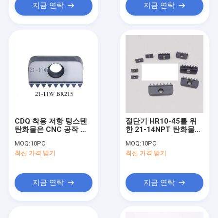
지금 연락
지금 연락
CDQ 착용 저항 텅스텐
절단기 HR10-45를 위
탄화물은 CNC 공작 기
한 21-14NPT 탄화물
계 21-11W를 삽입합니
실 맷돌로 가는 공구 삽
MOQ:
10PC
MOQ:
10PC
다
입
최신 가격 받기
최신 가격 받기
지금 연락
지금 연락