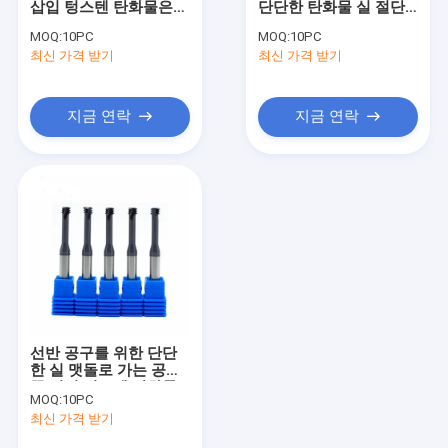
삽입 텅스텐 탄화물은
단단한 탄화물 실 절단
나사 밀링 도구
절단기 2UIDC60를 삽입
대패 조금 CNC 맷돌로
MOQ:
10PC
MOQ:
10PC
합니다
가는 3개의 이
최신 가격 받기
API 스레딩 삽입
최신 가격 받기
카바이드 터닝 인서트
지금 연락
지금 연락
초경 홈 가공 인서트
선반 절단 도구
카바이드 인서트 절단 도구
선반 카바이드 도구 홀더
와이어 스레드 삽입물
선반 공구를 위한 단단
한 실 맷돌로 가는 공구
끝 밀러 텅스텐 탄화물
MOQ:
10PC
끝
최신 가격 받기