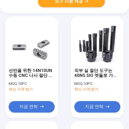
요구 사항 제공
선반을 위한 14N10UN
외부 실 절단 도구는
수동 CNC 나사 절단 끝
40N5.5IO 맷돌로 가고
선반 탄화물 절단기
도는 CNC 선반을 삽입
MOQ:
10PC
MOQ:
10PC
합니다
최신 가격 받기
최신 가격 받기
지금 연락
지금 연락