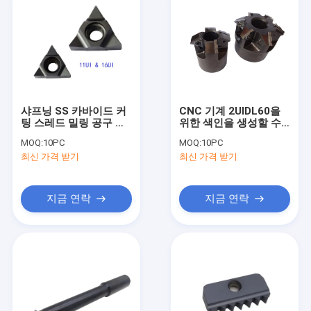
샤프닝 SS 카바이드 커
CNC 기계 2UIDL60을
팅 스레드 밀링 공구 인
위한 색인을 생성할 수
서트 3UIDH60
있는 탄화물 실 맷돌로
MOQ:
10PC
MOQ:
10PC
가는 공구 삽입
최신 가격 받기
최신 가격 받기
지금 연락
지금 연락
홈
제품 소개
회사 소개