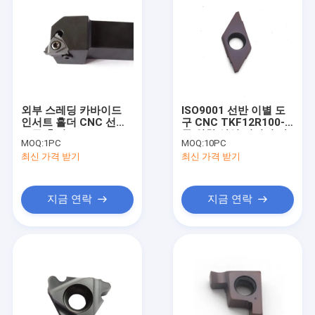
외부 스레딩 카바이드
ISO9001 선반 이별 도
인서트 홀더 CNC 선반
구 CNC TKF12R100-S
도구 홀더 Ser2020k16
를 위한 삽입 떨어져 갈
MOQ:
1PC
MOQ:
10PC
라진 홈을 파기
최신 가격 받기
최신 가격 받기
지금 연락
지금 연락