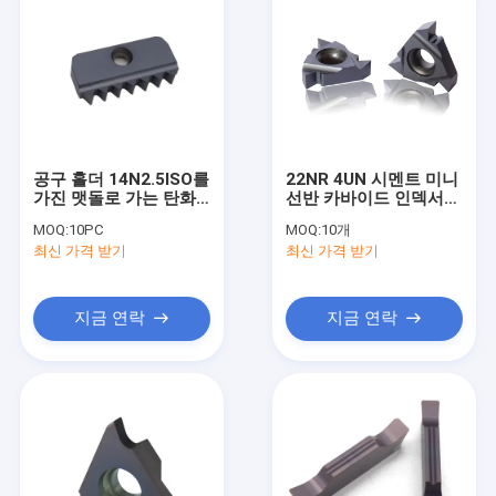
공구 홀더 14N2.5ISO를
22NR 4UN 시멘트 미니
가진 맷돌로 가는 탄화
선반 카바이드 인덱서블
물 삽입을 꿰는 CNC 선
선반 도구 삽입
MOQ:
10PC
MOQ:
10개
반 ISO
최신 가격 받기
최신 가격 받기
지금 연락
지금 연락