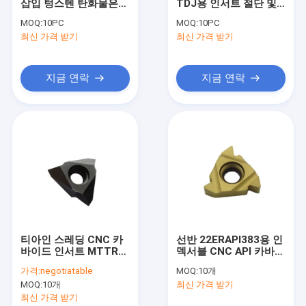
삽입 텅스텐 탄화물은
TDJ용 인서트 절단 및
공장 투어
절단기 2UIDC60를 삽입
홈 가공 및 카바이드
MOQ:
10PC
MOQ:
10PC
합니다
최신 가격 받기
최신 가격 받기
품질 관리
연락처
지금 연락
지금 연락
뉴스
모든 케이스
CNC 카바이드 인서트
카바이드 스레딩 인서트
티아인 스레딩 CNC 카
선반 22ERAPI383용 인
바이드 인서트 MTTR
덱서블 CNC API 카바이
텅스텐 카바이드 인서트
시리즈 선삭용 CNC 선
드 스레딩 인서트
가격:
negotiatable
MOQ:
10개
반
CNC 선반 도구
MOQ:
10개
최신 가격 받기
최신 가격 받기