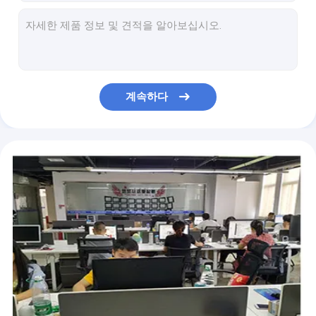
PVD 코팅 나사 나사 맷돌로 가는 공구 텅스텐 탄화물 절단 삽입 21-14W
절단기 HR10-45를 위한 21-14NPT 탄화물 실 맷돌로 가는 공구 삽입
TGF32R175 스테인레스 스틸 SS 카바이드 그루빙 인서트 선반 그루브 도구
Hss 인덱서블 카바이드 홈 가공 삽입 선반 절단 공구 TGF32R300
높은 정밀도 CNC Pcd 홈을 파는 삽입 텅스텐 탄화물 색인화할 수 있는 삽입 TGF32L300
계속하다
TGF32R150-R0.75 카바이드 그루빙 다이아몬드 팁 선반 인서트 이형 도구
선반 이별 TGF32R050L220를 위한 닦은 지상 CNC 홈을 파는 삽입
GER100-C 금속용 반경 홈 가공 인서트 카바이드 CNC 커팅 인서트
GER100-D 인덱서블 텅스텐 카바이드 홈 가공 인서트 Cnc 홈 가공 도구 커터
GER200-D 선반 카바이드 커팅 인서트 얇은 비트 홈 표면 커터