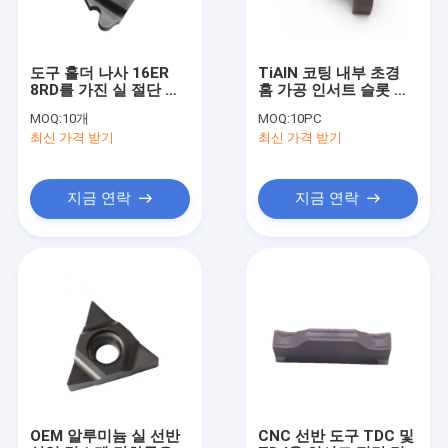
도구 홀더 나사 16ER
TiAlN 코팅 내부 초경
8RD를 가진 실 절단 텅
홈 가공 인서트 슬롯 커
스텐 탄화물 삽입
터 도구 GER100-A
MOQ:
10개
MOQ:
10PC
최신 가격 받기
최신 가격 받기
지금 연락
지금 연락
홈
제품 소개
회사 소개
OEM 알루미늄 실 선반
CNC 선반 도구 TDC 및