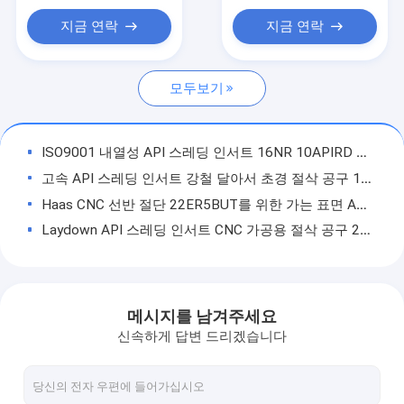
나사 밀링 도구
지금 연락
지금 연락
API 스레딩 삽입
모두보기
카바이드 터닝 인서트
초경 홈 가공 인서트
ISO9001 내열성 API 스레딩 인서트 16NR 10APIRD 튜브 스레드 인서트
선반 절단 도구
고속 API 스레딩 인서트 강철 달아서 초경 절삭 공구 16NR 8APIRD
Haas CNC 선반 절단 22ER5BUT를 위한 가는 표면 API 탄화물 공구 삽입
카바이드 인서트 절단 도구
Laydown API 스레딩 인서트 CNC 가공용 절삭 공구 22ER5BUT75
선반 카바이드 도구 홀더
고속 Hss 인덱서블 인서트 초경 인서트 밀링 커터 2UIDD60
CNC 기계 2UIDL60을 위한 색인을 생성할 수 있는 탄화물 실 맷돌로 가는 공구 삽입
와이어 스레드 삽입물
샤프닝 SS 카바이드 커팅 스레드 밀링 공구 인서트 3UIDH60
메시지를 남겨주세요
선반을 위한 14N10UN 수동 CNC 나사 절단 끝 선반 탄화물 절단기
신속하게 답변 드리겠습니다
외부 실 절단 도구는 40N5.5IO 맷돌로 가고 도는 CNC 선반을 삽입합니다
OEM/ODM 강철 달아서 실 선반 절단기 CNC 맷돌로 가는 삽입 21N24UN