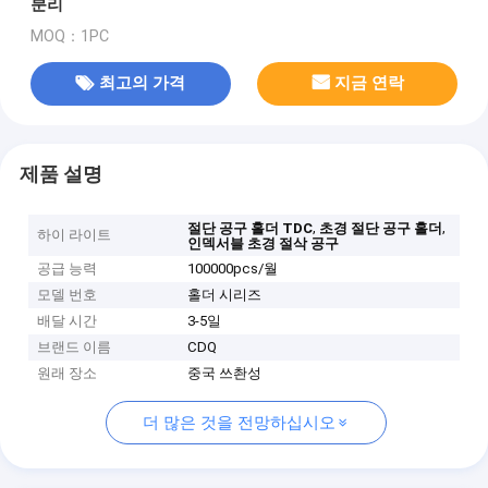
분리
MOQ：1PC
최고의 가격
지금 연락
제품 설명
,
,
절단 공구 홀더 TDC
초경 절단 공구 홀더
하이 라이트
인덱서블 초경 절삭 공구
공급 능력
100000pcs/월
모델 번호
홀더 시리즈
배달 시간
3-5일
브랜드 이름
CDQ
원래 장소
중국 쓰촨성
더 많은 것을 전망하십시오